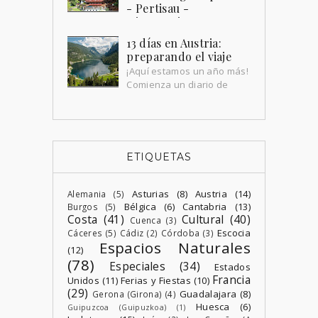
parte de llenarte de u...
- Pertisau -
Hintersteiner See -
Kufstein
13 días en Austria:
Bueno, pues ahí estamos, amaneciendo
preparando el viaje
en Mittersill por segundo día. Al
¡Aquí estamos un año más!
despertar, es difícil saber si lo que
Comienza un diario de
vivimos el día anterior fue u...
viaje, en esta ocasión , a
Austria durante 13 días , en el que
disfrutamos hasta el infini...
ETIQUETAS
Asturias
(8)
Austria
(14)
Alemania
(5)
Bélgica
(6)
Cantabria
(13)
Burgos
(5)
Costa
(41)
Cultural
(40)
Cuenca
(3)
Escocia
Cáceres
(5)
Cádiz
(2)
Córdoba
(3)
Espacios Naturales
(12)
(78)
Especiales
(34)
Estados
Francia
Unidos
(11)
Ferias y Fiestas
(10)
(29)
Guadalajara
(8)
Gerona (Girona)
(4)
Huesca
(6)
Guipuzcoa (Guipuzkoa)
(1)