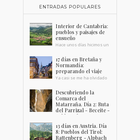
ENTRADAS POPULARES
Interior de Cantabria:
pueblos y paisajes de
ensueño
Hace unos días hicimos un
repaso a la costa cántabra,
por su playas pintorescas y sus pueblos
17 días en Bretaña y
que miran al mar. Hoy queremos hacer
Normandía:
paradas...
preparando el viaje
Ya casi se me ha olvidado
cómo escribir. Hemos
tenido el blog en barbecho durante
Descubriendo la
unos meses, no por falta de destinos,
Comarca del
sino por falta de t...
Matarraña. Día 2: Ruta
del Parrizal - Beceite -
Valderrobres
La Comarca del Matarraña , ubicada en
13 días en Austria. Día
la provincia de Teruel , tiene muchos
8: Pueblos del Tirol:
encantos que descubrir. Sus pueblos , a
Rattenberg - Alpbach