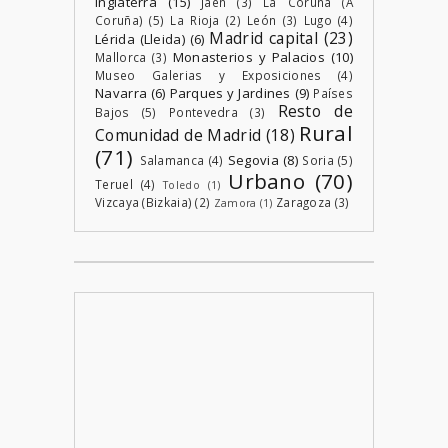
Inglaterra
(15)
Jaén
(3)
La Coruña (A
Coruña)
(5)
La Rioja
(2)
León
(3)
Lugo
(4)
Madrid capital
(23)
Lérida (Lleida)
(6)
Monasterios y Palacios
(10)
Mallorca
(3)
Museo Galerias y Exposiciones
(4)
Navarra
(6)
Parques y Jardines
(9)
Países
Resto de
Bajos
(5)
Pontevedra
(3)
Rural
Comunidad de Madrid
(18)
(71)
Segovia
(8)
Salamanca
(4)
Soria
(5)
Urbano
(70)
Teruel
(4)
Toledo
(1)
Vizcaya (Bizkaia)
(2)
Zaragoza
(3)
Zamora
(1)