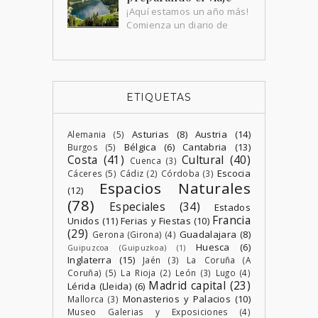
en Mittersill por segundo día. Al
¡Aquí estamos un año más!
despertar, es difícil saber si lo que
Comienza un diario de
vivimos el día anterior fue u...
viaje, en esta ocasión , a
Austria durante 13 días , en el que
disfrutamos hasta el infini...
ETIQUETAS
Asturias
(8)
Austria
(14)
Alemania
(5)
Bélgica
(6)
Cantabria
(13)
Burgos
(5)
Costa
(41)
Cultural
(40)
Cuenca
(3)
Escocia
Cáceres
(5)
Cádiz
(2)
Córdoba
(3)
Espacios Naturales
(12)
(78)
Especiales
(34)
Estados
Francia
Unidos
(11)
Ferias y Fiestas
(10)
(29)
Guadalajara
(8)
Gerona (Girona)
(4)
Huesca
(6)
Guipuzcoa (Guipuzkoa)
(1)
Inglaterra
(15)
Jaén
(3)
La Coruña (A
Coruña)
(5)
La Rioja
(2)
León
(3)
Lugo
(4)
Madrid capital
(23)
Lérida (Lleida)
(6)
Monasterios y Palacios
(10)
Mallorca
(3)
Museo Galerias y Exposiciones
(4)