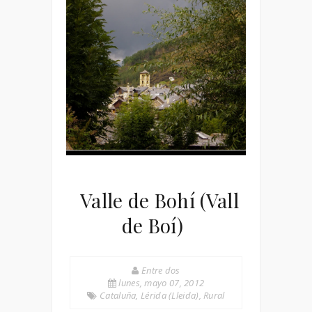
Valle de Bohí (Vall
de Boí)
Entre dos
lunes, mayo 07, 2012
Cataluña
,
Lérida (Lleida)
,
Rural