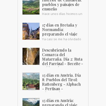
pueblos y paisajes de
ensueño
Hace unos días hicimos un
repaso a la costa cántabra,
por su playas pintorescas y sus pueblos
17 días en Bretaña y
que miran al mar. Hoy queremos hacer
Normandía:
paradas...
preparando el viaje
Ya casi se me ha olvidado
cómo escribir. Hemos
tenido el blog en barbecho durante
Descubriendo la
unos meses, no por falta de destinos,
Comarca del
sino por falta de t...
Matarraña. Día 2: Ruta
del Parrizal - Beceite -
Valderrobres
La Comarca del Matarraña , ubicada en
13 días en Austria. Día
la provincia de Teruel , tiene muchos
8: Pueblos del Tirol:
encantos que descubrir. Sus pueblos , a
Rattenberg - Alpbach
parte de llenarte de u...
- Pertisau -
Hintersteiner See -
Kufstein
13 días en Austria:
Bueno, pues ahí estamos, amaneciendo
preparando el viaje