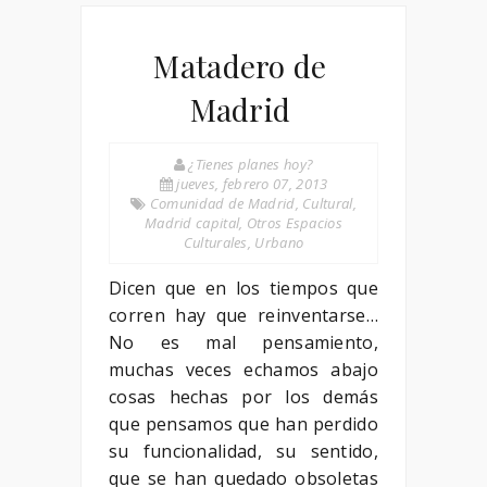
Matadero de
Madrid
¿Tienes planes hoy?
jueves, febrero 07, 2013
Comunidad de Madrid
,
Cultural
,
Madrid capital
,
Otros Espacios
Culturales
,
Urbano
Dicen que en los tiempos que
corren hay que reinventarse…
No es mal pensamiento,
muchas veces echamos abajo
cosas hechas por los demás
que pensamos que han perdido
su funcionalidad, su sentido,
que se han quedado obsoletas