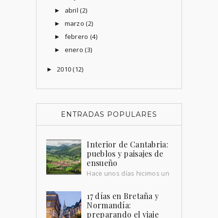
abril
(2)
►
marzo
(2)
►
febrero
(4)
►
enero
(3)
►
2010
(12)
►
ENTRADAS POPULARES
Interior de Cantabria:
pueblos y paisajes de
ensueño
Hace unos días hicimos un
repaso a la costa cántabra,
por su playas pintorescas y sus pueblos
17 días en Bretaña y
que miran al mar. Hoy queremos hacer
Normandía:
paradas...
preparando el viaje