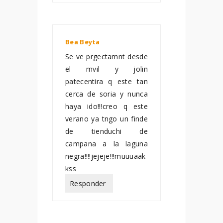
Bea Beyta
junio 10, 2011
Se ve prgectamnt desde
el mvil y jolin
patecentira q este tan
cerca de soria y nunca
haya ido!!!creo q este
verano ya tngo un finde
de tienduchi de
campana a la laguna
negra!!!!jejeje!!!muuuaak
kss
Responder