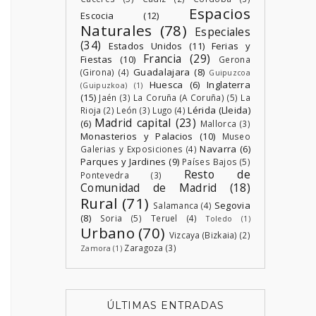
Espacios
Escocia
(12)
Naturales
(78)
Especiales
(34)
Estados Unidos
(11)
Ferias y
Francia
(29)
Fiestas
(10)
Gerona
Guadalajara
(8)
(Girona)
(4)
Guipuzcoa
Huesca
(6)
Inglaterra
(Guipuzkoa)
(1)
(15)
Jaén
(3)
La Coruña (A Coruña)
(5)
La
Lérida (Lleida)
Rioja
(2)
León
(3)
Lugo
(4)
Madrid capital
(23)
(6)
Mallorca
(3)
Monasterios y Palacios
(10)
Museo
Navarra
(6)
Galerias y Exposiciones
(4)
Parques y Jardines
(9)
Países Bajos
(5)
Resto de
Pontevedra
(3)
Comunidad de Madrid
(18)
Rural
(71)
Segovia
Salamanca
(4)
(8)
Soria
(5)
Teruel
(4)
Toledo
(1)
Urbano
(70)
Vizcaya (Bizkaia)
(2)
Zaragoza
(3)
Zamora
(1)
ÚLTIMAS ENTRADAS