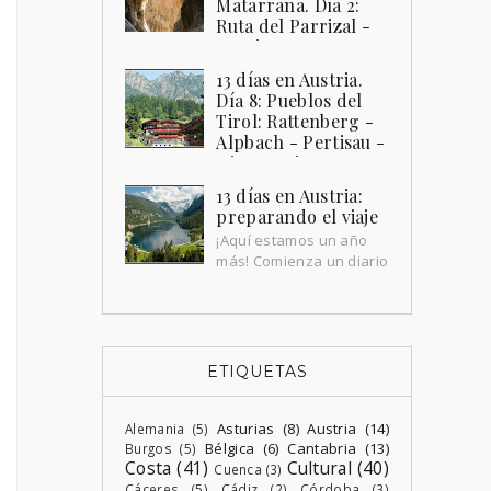
Matarraña. Día 2:
Ruta del Parrizal -
Beceite -
Valderrobres
13 días en Austria.
La Comarca del Matarraña , ubicada
Día 8: Pueblos del
en la provincia de Teruel , tiene
Tirol: Rattenberg -
muchos encantos que descubrir. Sus
Alpbach - Pertisau -
pueblos , a parte de llenarte de u...
Hintersteiner See -
Kufstein
13 días en Austria:
Bueno, pues ahí estamos,
preparando el viaje
amaneciendo en Mittersill por
¡Aquí estamos un año
segundo día. Al despertar, es difícil
más! Comienza un diario
saber si lo que vivimos el día anterior
de viaje, en esta
fue u...
ocasión , a Austria durante 13 días ,
en el que disfrutamos hasta el infini...
ETIQUETAS
Asturias
(8)
Austria
(14)
Alemania
(5)
Bélgica
(6)
Cantabria
(13)
Burgos
(5)
Costa
(41)
Cultural
(40)
Cuenca
(3)
Cáceres
(5)
Cádiz
(2)
Córdoba
(3)