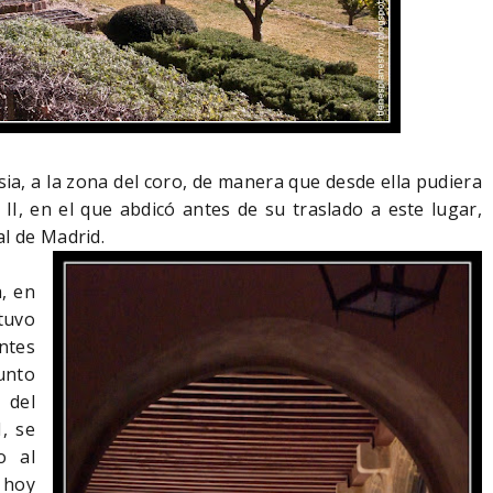
sia, a la zona del coro, de manera que desde ella pudiera
e II, en el que abdicó antes de su traslado a este lugar,
al de Madrid.
, en
stuvo
ntes
unto
 del
, se
o al
 hoy