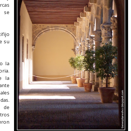
rcas
e se
ifijo
e su
o la
ria.
e la
ante
ales
as.
n de
tros
eron