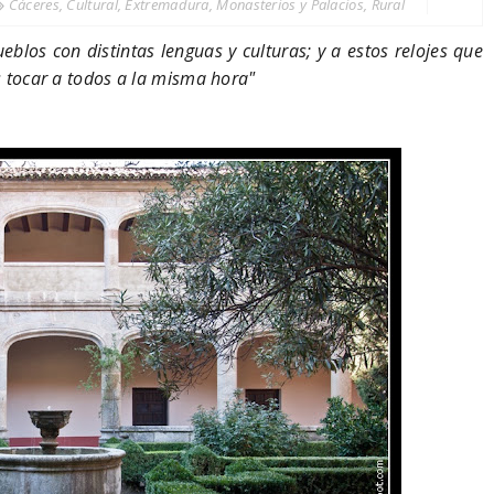
Cáceres
,
Cultural
,
Extremadura
,
Monasterios y Palacios
,
Rural
eblos con distintas lenguas y culturas; y a estos relojes que
s tocar a todos a la misma hora"