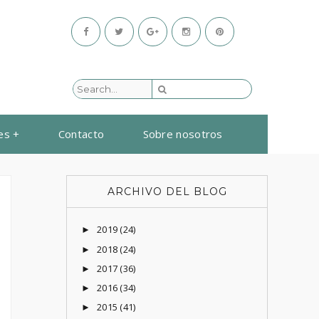
es
Contacto
Sobre nosotros
ARCHIVO DEL BLOG
2019
(24)
►
2018
(24)
►
2017
(36)
►
2016
(34)
►
2015
(41)
►