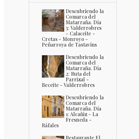
Descubriendo la
Comarca del
Matarraña. Día
3: Valderrobres
- Calaceite -
Cretas - Monroyo -
Peñarroya de Tastavins
Descubriendo la
Comarca del
Matarraña. Día
2: Ruta del
Parrizal -
Beceite - Valderrobres
Descubriendo la
Comarca del
Matarraña. Día
1: Alcañiz - La
Fresneda -
Ráfales
Restaurante El