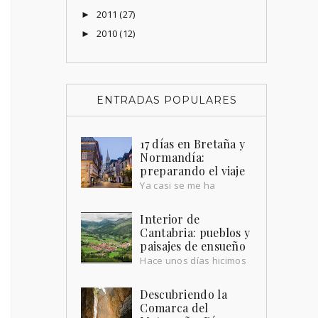
2011
(27)
►
2010
(12)
►
ENTRADAS POPULARES
17 días en Bretaña y
Normandía:
preparando el viaje
Ya casi se me ha
olvidado cómo escribir.
Hemos tenido el blog en barbecho
Interior de
durante unos meses, no por falta de
Cantabria: pueblos y
destinos, sino por falta de t...
paisajes de ensueño
Hace unos días hicimos
un repaso a la costa
cántabra, por su playas pintorescas y
Descubriendo la
sus pueblos que miran al mar. Hoy
Comarca del
queremos hacer paradas...