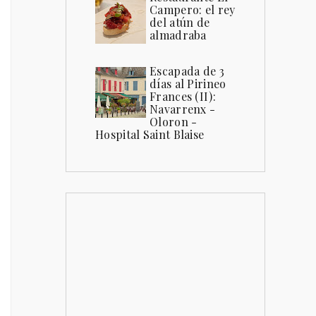
Campero: el rey
del atún de
almadraba
Escapada de 3
días al Pirineo
Frances (II):
Navarrenx -
Oloron -
Hospital Saint Blaise