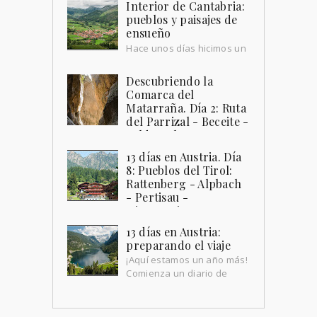
Interior de Cantabria:
unos meses, no por falta de destinos,
pueblos y paisajes de
sino por falta de t...
ensueño
Hace unos días hicimos un
repaso a la costa cántabra,
por su playas pintorescas y sus pueblos
Descubriendo la
que miran al mar. Hoy queremos hacer
Comarca del
paradas...
Matarraña. Día 2: Ruta
del Parrizal - Beceite -
Valderrobres
La Comarca del Matarraña , ubicada en
13 días en Austria. Día
la provincia de Teruel , tiene muchos
8: Pueblos del Tirol:
encantos que descubrir. Sus pueblos , a
Rattenberg - Alpbach
parte de llenarte de u...
- Pertisau -
Hintersteiner See -
Kufstein
13 días en Austria:
Bueno, pues ahí estamos, amaneciendo
preparando el viaje
en Mittersill por segundo día. Al
¡Aquí estamos un año más!
despertar, es difícil saber si lo que
Comienza un diario de
vivimos el día anterior fue u...
viaje, en esta ocasión , a
Austria durante 13 días , en el que
disfrutamos hasta el infini...