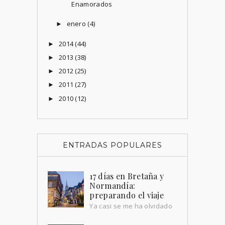
Enamorados
enero
(4)
►
2014
(44)
►
2013
(38)
►
2012
(25)
►
2011
(27)
►
2010
(12)
►
ENTRADAS POPULARES
17 días en Bretaña y
Normandía:
preparando el viaje
Ya casi se me ha olvidado
cómo escribir. Hemos
tenido el blog en barbecho durante