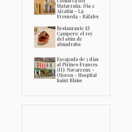
Comarca del
Matarraña. Día 1:
Alcañiz - La
Fresneda - Ráfales
Restaurante El
Campero: el rey
del atún de
almadraba
Escapada de 3 días
al Pirineo Frances
(II): Navarrenx -
Oloron - Hospital
Saint Blaise