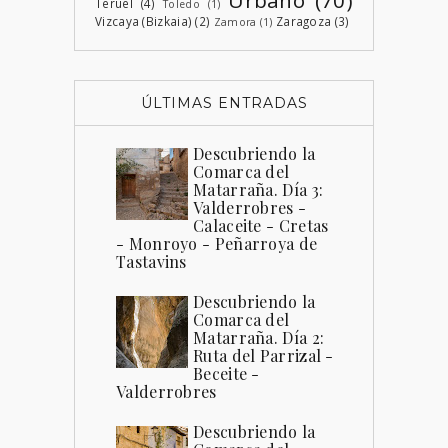
Teruel
(4)
Toledo
(1)
Vizcaya (Bizkaia)
(2)
Zaragoza
(3)
Zamora
(1)
ÚLTIMAS ENTRADAS
Descubriendo la
Comarca del
Matarraña. Día 3:
Valderrobres -
Calaceite - Cretas
- Monroyo - Peñarroya de
Tastavins
Descubriendo la
Comarca del
Matarraña. Día 2:
Ruta del Parrizal -
Beceite -
Valderrobres
Descubriendo la