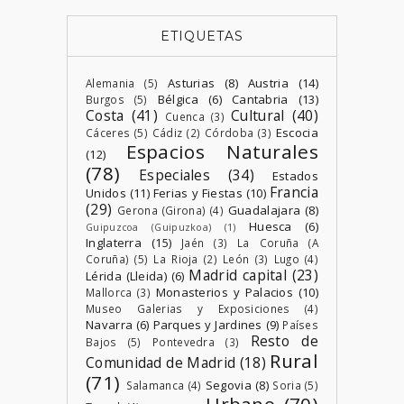
ETIQUETAS
Asturias
(8)
Austria
(14)
Alemania
(5)
Bélgica
(6)
Cantabria
(13)
Burgos
(5)
Costa
(41)
Cultural
(40)
Cuenca
(3)
Escocia
Cáceres
(5)
Cádiz
(2)
Córdoba
(3)
Espacios Naturales
(12)
(78)
Especiales
(34)
Estados
Francia
Unidos
(11)
Ferias y Fiestas
(10)
(29)
Guadalajara
(8)
Gerona (Girona)
(4)
Huesca
(6)
Guipuzcoa (Guipuzkoa)
(1)
Inglaterra
(15)
Jaén
(3)
La Coruña (A
Coruña)
(5)
La Rioja
(2)
León
(3)
Lugo
(4)
Madrid capital
(23)
Lérida (Lleida)
(6)
Monasterios y Palacios
(10)
Mallorca
(3)
Museo Galerias y Exposiciones
(4)
Navarra
(6)
Parques y Jardines
(9)
Países
Resto de
Bajos
(5)
Pontevedra
(3)
Rural
Comunidad de Madrid
(18)
(71)
Segovia
(8)
Salamanca
(4)
Soria
(5)
Urbano
(70)