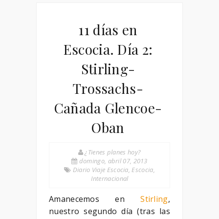
11 días en
Escocia. Día 2:
Stirling-
Trossachs-
Cañada Glencoe-
Oban
¿Tienes planes hoy?
domingo, abril 07, 2013
Diario Viaje Escocia
,
Escocia
,
Internacional
Amanecemos en
Stirling
,
nuestro segundo día (tras las