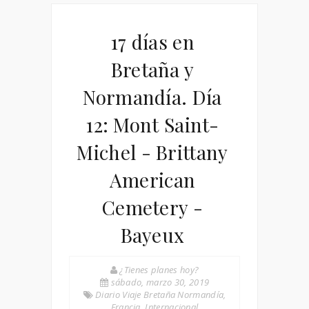
17 días en
Bretaña y
Normandía. Día
12: Mont Saint-
Michel - Brittany
American
Cemetery -
Bayeux
¿Tienes planes hoy?
sábado, marzo 30, 2019
Diario Viaje Bretaña Normandía
,
Francia
,
Internacional