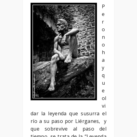
P
e
r
o
n
o
h
a
y
q
u
e
ol
vi
dar la leyenda que susurra el
río a su paso por Liérganes, y
que sobrevive al paso del
tiempo, se trata de la “Leyenda